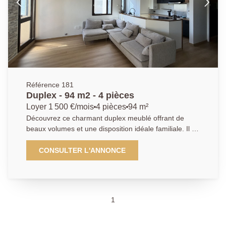
Référence 181
Duplex - 94 m2 - 4 pièces
Loyer 1 500 €/mois
4 pièces
94 m²
Découvrez ce charmant duplex meublé offrant de
beaux volumes et une disposition idéale familiale. Il se
compose d'une entrée, d'un séjour lumineux avec
cuisine américaine ouverte, un cellier, une salle d'eau
CONSULTER L'ANNONCE
avec WC ainsi que de deux chambres au rez-de-
chausée et une chambre avec dressing au premier
étage. Il est situé au au dernier étage. Il se compose
également d'un box privatif permettant de stationner
1
une voiture. Appartement agréable et fonctionnel
proche des commodités et des transports. Loyer :
1280EUR hors charges Charges : 220EUR Dépot de