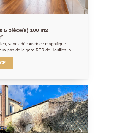
s 5 pièce(s) 100 m2
m²
illes, venez découvrir ce magnifique
eux pas de la gare RER de Houilles, au
ant des années 1900, où vous tomberez
. Ce duplex se compose de la manière
NCE
ée, vous trouverez une entrée avec
ineux de plus de 25 m2 offrant une belle
légantes moulures, une salle à manger
qu'un WC indépendant. À l'étage, un
 chambres avec de nombreux rangements
s avec WC. Vous apprécierez également
beau parquet au sol, moquette, fenêtres
chauffage individuel au gaz. Un bien
ancien et une situation idéale en coeur de