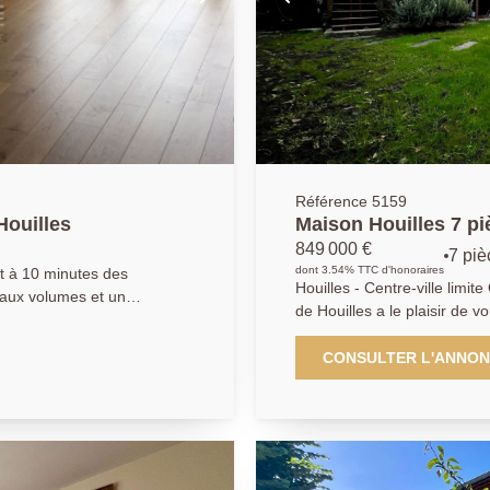
Référence 5159
Houilles
Maison Houilles 7 
849 000 €
7 piè
dont 3.54% TTC d'honoraires
t à 10 minutes des
Houilles - Centre-ville limite Quartier POS
aux volumes et un
de Houilles a le plaisir de 
'une grande entrée, d'un
familliale des années 1900,
une cuisine indépendante
sol sur presque 300m2 de ter
CONSULTER L'ANNO
, de deux chambres dont
de toutes les commodités, 
d'une salle de bains avec
A SNCF, cette maison se co
entrée donnant sur un vestia
ant de 250EUR.
donnant un accès direct sur 
789,04EUR
cuisine indépendante et éq