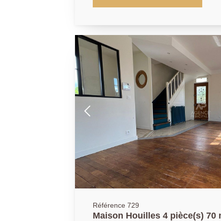
exclusivité cet appartement de type 3 piè
comprenant : une entrée sur séjour exp
balcon et sa vue dégagée sur la Défense
et équipée, un cellier. Le couloir équip
dessert un WC indépendant, une salle d
partie buanderie, deux belles chambres 
Pour finir, une cave en sous-sol complète
vélo collectif. Parking collectif dans la r
stationnement sans difficulté et arrêt de 
proposé par Kyllian GABA, agent commer
Versailles) Les informations sur les risq
exposé sont disponibles sur le site Géori
www.georisques.gouv.fr
Référence 729
Maison Houilles 4 pièce(s) 70