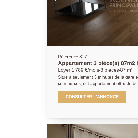
Référence 317
Appartement 3 pièce(s) 87m2 
Loyer 1 789 €/mois
3 pièces
87 m²
Situé à seulement 5 minutes de la gare e
commerces, cet appartement offre de be
angecement fonctionnel. Il se compose d
double séjour ouvrant sur un balcon, d'
CONSULTER L'ANNONCE
aménagée et équipée, d'un dégagement
une avec placard,un dressing, ainsi que 
douche. Chauffage individuel gaz. Deux places de parking sont
proposées en supplément pour un mont
Appartement disponible à partir du 6 juin 2026. Loyer : 1
CC, hors places de parking. Agence Principale, renseignement du