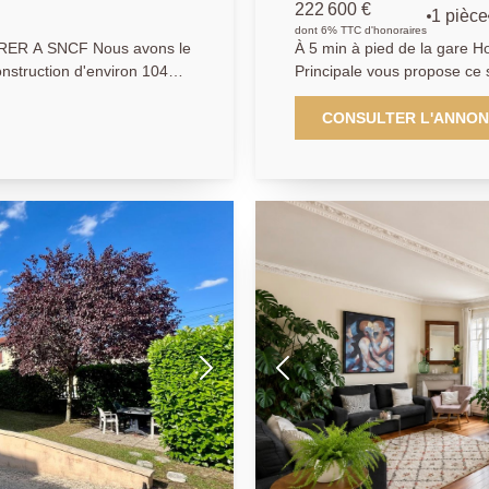
222 600 €
1 pièce
dont 6% TTC d'honoraires
NCF Nous avons le
À 5 min à pied de la gare H
construction d'environ 104m2
Principale vous propose ce studio 
 de plus de 550m2 située
et idéalement situé, II est 
mité à la gare, aux
et coin bureau, un espace nu
CONSULTER L'ANNO
une salle d'eau-buanderie avec WC. Une cave en s
 jardin, d'une cuisine
les prestations de ce bien. À visiter rapidement! Nous sommes à
n WC. A l'étage, palier
votre disposition au 01.39.1
auxquels ce bien est exposé 
 propose les qualités
www.georisques.gouv.fr
dans le jardin, isolation
 électrique et l'électricité
les)