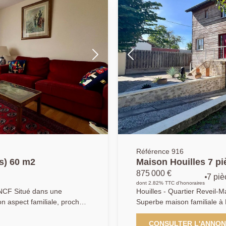
complète ce niveau. Au prem
r mail :
grandes chambres (11/14/16
WC et d'une douche et un 
ce niveau. Le deuxième et d
desservant deux autres cha
d'eau avec WC. Les + et ses 
d'environ 25m2 avec store ba
sud, possibilité de stationne
domotique dans la maison, t
prestations. Idéal pour une 
tranquillité en étant idéalem
GABA, agent commercial (90
Référence 916
s) 60 m2
Maison Houilles 7 pi
875 000 €
7 piè
dont 2.82% TTC d'honoraires
SNCF Situé dans une
Houilles - Quartier Reveil
n aspect familiale, proche
Superbe maison familiale à
ouilles / Carrières sur seine
165 m2 habitables sur 450 m
 vous présenter en
recherché de Houilles, venez
CONSULTER L'ANNO