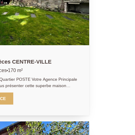
pièces CENTRE-VILLE
ces
170 m²
TE Votre Agence Principale
vous présenter cette superbe maison
 d'envirion 170m2 habitable et 224m2 au
rain. Située dans le centre-ville, proche
NCE
des écoles, du marché et de la gare RER
mpose de la manière suivante : une
ire, d'un séjour - salle à manger
la terrasse et du jardin de derrière. Une
uipée ainsi que d'un WC avec lave-main