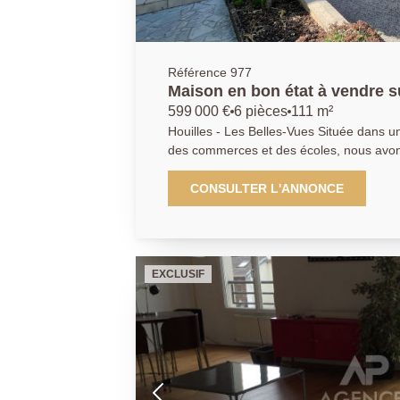
Référence 977
Maison en bon état à vendre s
599 000 €
6 pièces
111 m²
Houilles - Les Belles-Vues Située dans un quartier familliale, proche
des commerces et des écoles, nous avons 
découvrir cette maison d'environ 111m2 h
entretenue et édifiée sur un terrain de 300m2. Cette
CONSULTER L'ANNONCE
construction se présente de la manière s
donnant sur un double séjour (équipé d'u
accès direct sur la terrasse et le jardin, 
bureau et d'un WC. A l'étage, palier des
EXCLUSIF
salle de bains et un WC indépendant. Une quartrième chambre avec
salle d'eau se situe au rez-de-jardin av
sous-sol et un grand garage de 35m2 ! Une belle maison familiale
prête pour acceuillir une famillle à la re
d'espace. Bien proposé par Kyllian GABA, agent commercial (903
414 209 R.S.A.C Versailles)