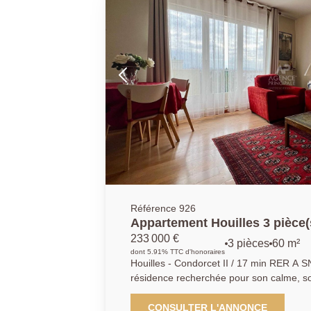
mardi au samedi au 01.39.14.14.72 ou pa
aphouilles.location@gmail.com
Référence 926
Appartement Houilles 3 pièce(
233 000 €
3 pièces
60 m²
dont 5.91% TTC d'honoraires
Houilles - Condorcet II / 17 min RER A 
résidence recherchée pour son calme, so
des écoles et à 5 min en bus de la gare H
(17 min à pied), nous avons le plaisir de
CONSULTER L'ANNONCE