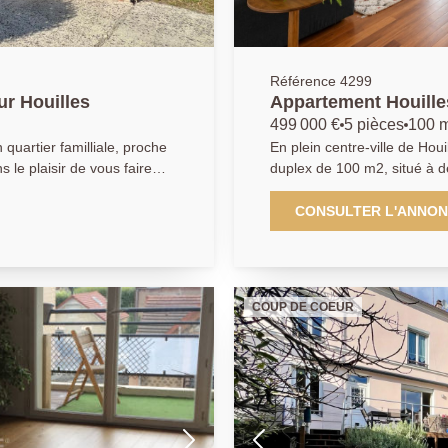
Référence 4299
ur Houilles
Appartement Houille
499 000 €
5 pièces
100 
En plein centre-ville de Hou
le plaisir de vous faire
duplex de 100 m2, situé à d
abitables, très bien
sein d'une copropriété dat
 robuste
sous le charme de l'ancien
CONSULTER L'ANNO
uivante : une entrée
suivante : Au rez-de-chauss
n poêle à bois) avec un
placard, un beau séjour lum
d'une cuisine équipée, d'un
hauteur sous plafond et d'é
servant trois chambres, une
avec cuisine ouverte ainsi 
COUP DE COEUR
grand palier dessert trois
ec un espace buanderie,
ainsi qu'une salle de bain
les prestations suivantes : 
cherche de calme et
en double vitrage PVC, cave et 
rare, alliant le charme de l'
ville.