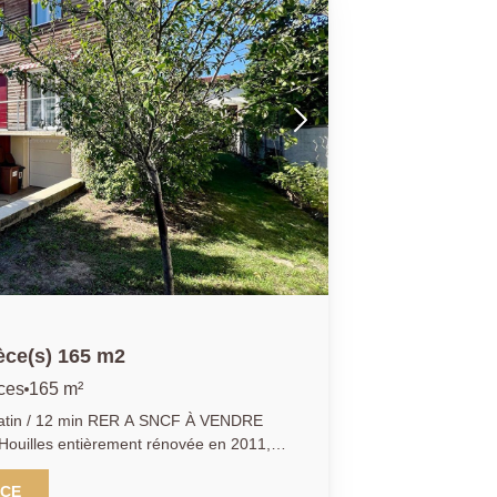
ier étage, grand palier desservant 3
m2), d'une grande salle de bains avec
autre WC indépendant en complément de
ernier étage propose un palier
mbres de 20 et 25m2 et d'une salle
atouts : sous-sol total, terrasse
nne, jardin sur l'arrière exposé plein
r deux véhicules, portail motorisé et
rès bon état général avec de belles
famille à la recherche d'espace, de
ent situé ! Bien proposé par Kyllian
3 414 209 R.S.A.C Versailles)
èce(s) 165 m2
ces
165 m²
-Matin / 12 min RER A SNCF À VENDRE
 Houilles entièrement rénovée en 2011,
2 de terrain Dans un quartier calme et
 découvrir cette maison en parfait état
NCE