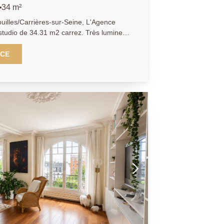
34 m²
ouilles/Carrières-sur-Seine, L'Agence
de 34.31 m2 carrez. Très lumineux
distribué en un espace de vie avec cuisine
it pouvant accueillir deux grands lits,
NCE
ous-sol complète
4.71.72. Les informations sur les risques
sont disponibles sur le site Géorisques :