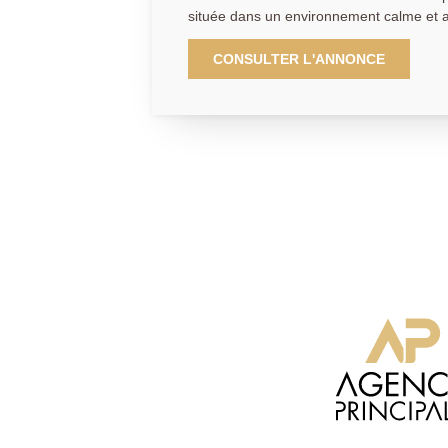
située dans un environnement calme et agréable.
chaussée vous trouverez une entrée, un 
chambre, une salle de bain avec WC ain
CONSULTER L'ANNONCE
et équipée. A l'étage vous trouverez quatre chambres, une salle de
bain et un WC indépendant. Un sous-sol complète le bien avec deux
grandes pièces offrant de nombreuses p
selon vos besoins. A l'extérieur vous profiterez d'un beau jardin ainsi
que d'un garage pratique. Disponible immédiatement à visiter sans
tarder. Agence Principale, renseignement du mardi au samedi au
01.39.14.14.72 ou par mail : aphouilles