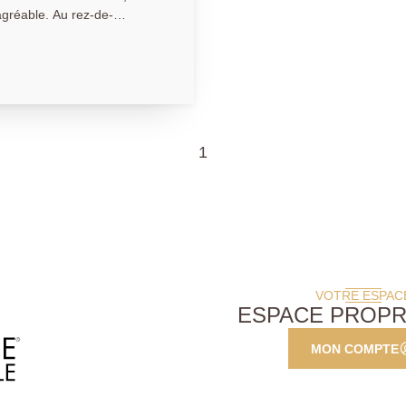
 Au rez-de-
séjour confortable, une
si qu'une cuisine aménagée
ossibilités d'aménagement
1
.location@gmail.com
VOTRE ESPAC
ESPACE PROPR
MON COMPTE