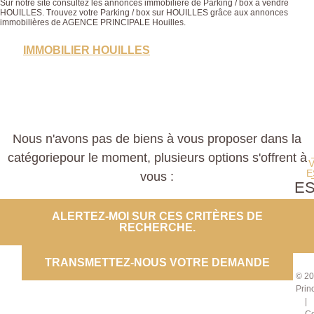
Sur notre site consultez les annonces immobilière de Parking / box à vendre
HOUILLES. Trouvez votre Parking / box sur HOUILLES grâce aux annonces
immobilières de AGENCE PRINCIPALE Houilles.
IMMOBILIER HOUILLES
Nous n'avons pas de biens à vous proposer dans la
catégoriepour le moment, plusieurs options s'offrent à
E
vous :
E
PROP
ALERTEZ-MOI SUR CES CRITÈRES DE
RECHERCHE.
CO
TRANSMETTEZ-NOUS VOTRE DEMANDE
© 20
Prin