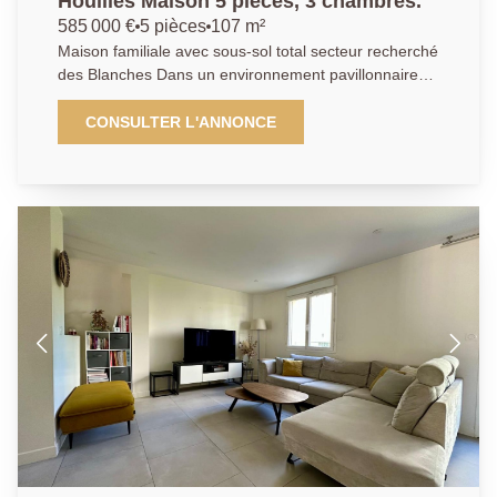
Houilles Maison 5 piéces, 3 chambres.
recréer un garage ou aménager une dépendance ou
585 000 €
5 pièces
107 m²
un atelier) - Stationnement possible sur la parcelle
Maison familiale avec sous-sol total secteur recherché
Extérieur Le terrain de 309 m2 offre un agréable
des Blanches Dans un environnement pavillonnaire
espace de jardin, idéal pour profiter des beaux jours
calme et recherché, venez découvrir cette charmante
et permettant encore des aménagements selon vos
maison des années 1960, édifiée sur une belle
CONSULTER L'ANNONCE
envies. En résumé Une maison de caractère, solide,
parcelle de plus de 400 m2. Dès l'entrée, vous serez
bien isolée, parfaitement entretenue, offrant un réel
séduit par ses volumes et sa luminosité. Le rez-de-
potentiel d'évolution. idéal pour une famille souhaitant
chaussée se compose d'une entrée accueillante,
profiter du calme d'une maison indépendante tout en
d'une cuisine indépendante entièrement équipée,
restant proche du centre de Houilles.
ainsi que d'un spacieux séjour double de plus de 30
m2, idéal pour vos moments en famille ou entre amis.
Une chambre, une salle de bains et un WC
indépendant complètent ce niveau. À l'étage, un
grand palier dessert deux belles chambres, dont une
avec balcon, ainsi qu'une salle d'eau et un dressing,
offrant un espace nuit confortable et bien agencé. Le
bien dispose également d'un sous-sol total,
comprenant un garage, un atelier, une chaufferie et
une buanderie, offrant de nombreuses possibilités de
rangement et d'aménagement. Idéal pour une famille
en quête de confort et de tranquillité ! Les