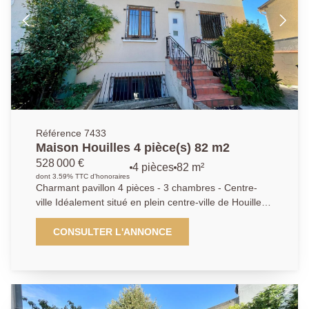
Référence 7433
Maison Houilles 4 pièce(s) 82 m2
528 000 €
4 pièces
82 m²
dont 3.59% TTC d'honoraires
Charmant pavillon 4 pièces - 3 chambres - Centre-
ville Idéalement situé en plein centre-ville de Houilles,
à seulement 15 minutes à pied de la gare, venez
découvrir ce pavillon des années 1920 d'environ 82
CONSULTER L'ANNONCE
m2 habitables, édifié sur une parcelle d'environ 164
m2. Il se compose d'une belle pièce de vie
traversante Est/Ouest d'environ 45 m2, très
lumineuse, avec sa cuisine américaine aménagée et
équipée ouverte sur le séjour. Le chauffage est