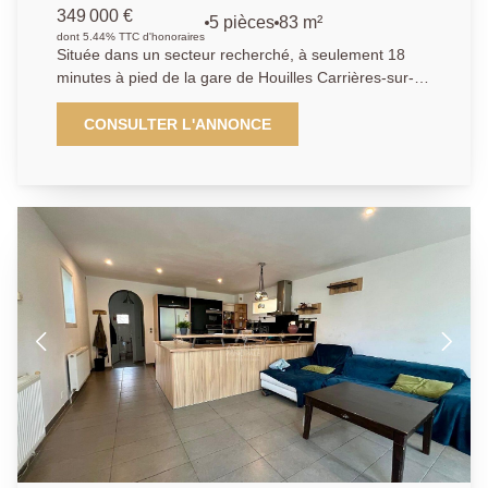
349 000 €
5 pièces
83 m²
dont 5.44% TTC d'honoraires
Située dans un secteur recherché, à seulement 18
minutes à pied de la gare de Houilles Carrières-sur-
Seine et à 15 minutes du tramway Pont de Bezons,
cette maison d'environ 82 m2 bénéficie d'un
CONSULTER L'ANNONCE
emplacement idéal, à proximité immédiate des
commerces et des commodités. Elle se compose, au
rez-de-chaussée, d'une entrée, d'une chambre de
plain-pied, d'une cuisine, d'un double séjour lumineux,
ainsi que d'un couloir desservant une salle de bains et
des WC séparés. À l'étage, vous découvrirez deux
chambres supplémentaires. L'ensemble est édifié sur
une parcelle de 131 m2 et dispose d'un agréable
espace extérieur, idéal pour profiter des beaux jours.