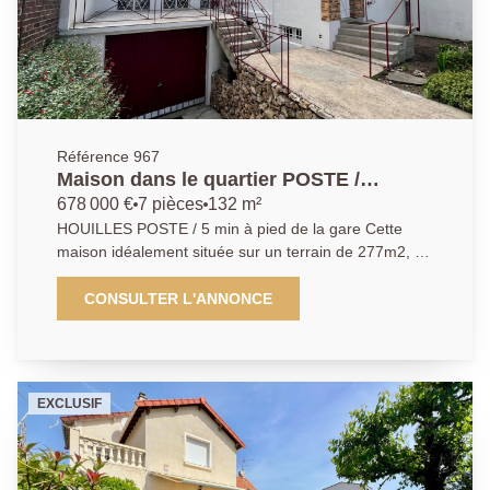
Référence 967
Maison dans le quartier POSTE /
Centre-ville
678 000 €
7 pièces
132 m²
HOUILLES POSTE / 5 min à pied de la gare Cette
maison idéalement située sur un terrain de 277m2, se
compose d'une entrée, salle à manger, cuisine
séparée, grand salon donnant sur une terrasse, au
CONSULTER L'ANNONCE
1er étage, belle salle d'eau avec fenêtre, 2 chambres,
un bureau et au 2ème étage une belle chambre- cette
maison à un sous-sol total divisé en garage 2 voitures
et 3 pièces. DPE en cours...
EXCLUSIF