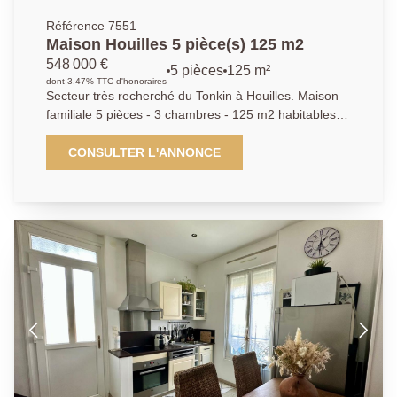
Référence 7551
Maison Houilles 5 pièce(s) 125 m2
548 000 €
5 pièces
125 m²
dont 3.47% TTC d'honoraires
Secteur très recherché du Tonkin à Houilles. Maison
familiale 5 pièces - 3 chambres - 125 m2 habitables -
jardin- 2 stationnements - A 15 minutes à pied de la
gare. Venez découvrir cette charmante maison des
CONSULTER L'ANNONCE
années 1930, entièrement rénovée et agrandie en
2013, idéalement située dans le secteur calme et
prisé du Tonkin, à seulement 15 minutes à pied de la
gare de Houilles - Carrières-sur-Seine. Edifiée sur une
parcelle d'environ 318 m2, elle offre un équilibre
parfait entre caractère, confort moderne et vie
pratique. Un espace de vie lumineux et convivial :
Vous serez séduit par son séjour avec cuisine
américaine aménagée et équipée d'environ 35 m2,
ouvert sur la terrasse et le jardin, idéal pour profiter
de moments en famille ou entre amis. Une maison
fonctionnelle et bien pensée : - 3 chambres aux beaux
volumes - Salle de bains moderne - Sous-sol partiel