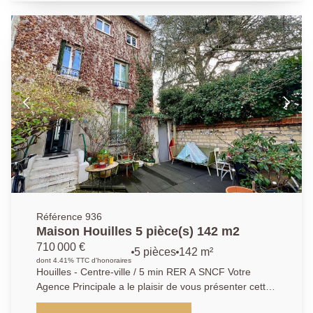
rentrer des véhicules, d'une terrasse et d'un jardin
bien exposé, elle se compose de la manière suivante :
salle à manger, cuisine équipée et semi-ouverte sur la
pièce de vie, un WC indépendant et une suite
parentale. a l'étage, palier desservant deux grandes
chambres de 14m2, une salle de bains avec WC, un
dressing et un bureau avec un accès aux combles
aménagés en deux chambres. Sous-sol total, stores
électriques sur toutes les huisseries. Bien proposé par
Kyllian GABA, agent commercial (903 414 209
R.S.A.C Versailles) Les informations sur les risques
auxquels ce bien est exposé sont disponibles sur le
site Géorisques : www.georisques.gouv.fr
Référence 936
Maison Houilles 5 pièce(s) 142 m2
710 000 €
5 pièces
142 m²
dont 4.41% TTC d'honoraires
Houilles - Centre-ville / 5 min RER A SNCF Votre
Agence Principale a le plaisir de vous présenter cette
maison des années 1900 remplie de charme, en plein