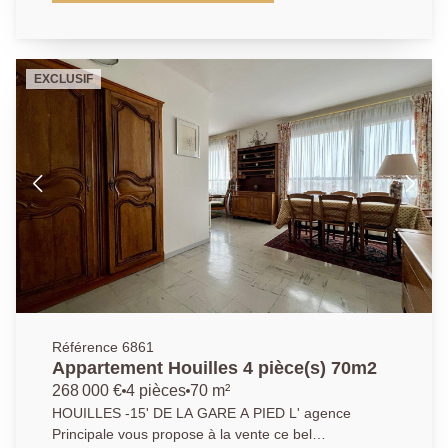
commerces. Situé au deuxième et dernier étage d'une
petite copropriété à faibles charges, il dispose d'un
jardin privatif de 74 m2. Il comprend une entrée, un
séjour, une cuisine aménagée, deux chambres et une
EXCLUSIF
salle d'eau avec WC. Les fenêtres sont en double
vitrage PVC et le chauffage est individuel au gaz. Une
cave en sous-sol, le jardin privatif de 74 m2 et un local
vélo dans la copropriété complètent ce bien. AGENCE
PRINCIPALE 01.39.14.71.72
Référence 6861
Appartement Houilles 4 pièce(s) 70m2
268 000 €
4 pièces
70 m²
HOUILLES -15' DE LA GARE A PIED L' agence
Principale vous propose à la vente ce bel