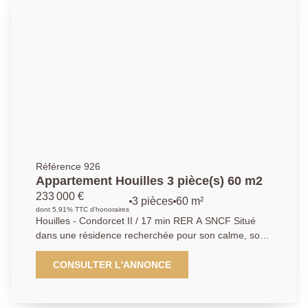
manger avec cuisine ouverte ainsi qu'un WC
indépendant. À l'étage, un grand palier dessert trois
chambres avec de nombreux rangements ainsi
qu'une salle de bains avec WC. Vous apprécierez
également les prestations suivantes : beau parquet au
sol, moquette, fenêtres en double vitrage PVC, cave
et chauffage individuel au gaz. Un bien rare, alliant le
charme de l'ancien et une situation idéale en coeur de
ville.
Référence 926
Appartement Houilles 3 pièce(s) 60 m2
233 000 €
3 pièces
60 m²
dont 5.91% TTC d'honoraires
Houilles - Condorcet II / 17 min RER A SNCF Situé
dans une résidence recherchée pour son calme, son
aspect familiale, proche des écoles et à 5 min en bus
de la gare Houilles / Carrières sur seine (17 min à
CONSULTER L'ANNONCE
pied), nous avons le plaisir de vous présenter en
exclusivité cet appartement de type 3 pièces sans vis
à vis, comprenant : une entrée sur séjour exposé SUD