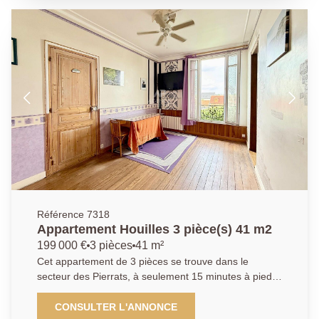
avec accès sur un balcon et sa vue dégagée sur la
Défense. Une cuisine indépendante et équipée, un
cellier. Le couloir équipé de nombreux rangements
dessert un WC indépendant, une salle de bains
spacieuse avec sa partie buanderie, deux belles
chambres dont une avec dressing. Pour finir, une
cave en sous-sol complète ce bien ainsi qu'un local à
vélo collectif. Parking collectif dans la résidence pour
un stationnement sans difficulté et arrêt de bus situé
en face. Bien proposé par Kyllian GABA, agent
commercial (903 414 209 R.S.A.C Versailles) Les
informations sur les risques auxquels ce bien est
exposé sont disponibles sur le site Géorisques :
www.georisques.gouv.fr
Référence 7318
Appartement Houilles 3 pièce(s) 41 m2
199 000 €
3 pièces
41 m²
Cet appartement de 3 pièces se trouve dans le
secteur des Pierrats, à seulement 15 minutes à pied
de l'arrêt de tram T2 et de la gare de
Houilles/Carrières-sur-Seine. Il est proche des
CONSULTER L'ANNONCE