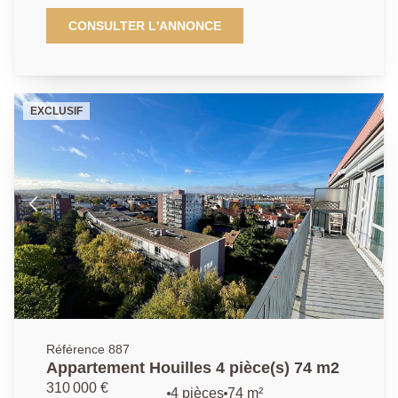
appartement lumineux au 6ème étage belle vue
dégagée et 2 ascenseurs - le bien se compose de la
CONSULTER L'ANNONCE
manière suivante : une entrée, séjour double, cuisine
indépendante, 2 chambres, salle d'eau, toilette
séparé, cellier, parking collectif, cave, N'hésitez pas à
nous contacter pour venir visiter cet appartement Les
EXCLUSIF
informations sur les risques auxquels ce bien est
exposé sont disponibles sur le site Géorisques :
www.georisques.gouv.fr
Référence 887
Appartement Houilles 4 pièce(s) 74 m2
310 000 €
4 pièces
74 m²