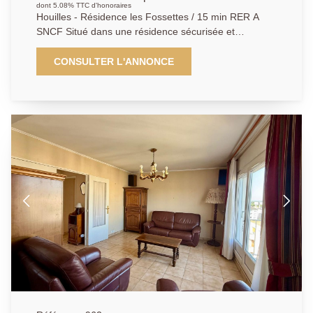
dont 5.08% TTC d'honoraires
Houilles - Résidence les Fossettes / 15 min RER A
SNCF Situé dans une résidence sécurisée et
recherchée pour son calme et sa verdoyance, votre
Agence Principale a le plaisir de vous présenter en
CONSULTER L'ANNONCE
exclusivité cet appartement de type 4 pièces situé au
8ème et dernier étage avec ascenseur, se compose
de la manière suivante : grande entrée avec
rangements, un dégagement faisant office de cellier,
un séjour - salle à manger donnant sur un grand
balcon filant plein SUD et sur une belle vue dégagée,
surplombant la Défense. La composition de
l'appartement se poursuit avec une cuisine
indépendante et équipée, un WC indépendant, une
salle de bains et deux chambres. Bon état général,
appartement lumineux, volets roulants électriques,
une grande cave en sous-sol et place de parking
privative ! Bien proposé par Kyllian GABA, agent
commercial (903 414 209 R.S.A.C Versailles) Les
informations sur les risques auxquels ce bien est
exposé sont disponibles sur le site Géorisques :
www.georisques.gouv.fr