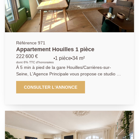
Référence 971
Appartement Houilles 1 pièce
222 600 €
1 pièce
34 m²
dont 6% TTC d'honoraires
À 5 min à pied de la gare Houilles/Carrières-sur-
Seine, L'Agence Principale vous propose ce studio de
34.31 m2 carrez. Très lumineux et idéalement situé, II
est distribué en un espace de vie avec cuisine et coin
CONSULTER L'ANNONCE
bureau, un espace nuit pouvant accueillir deux grands
lits, une salle d'eau-buanderie avec WC. Une cave en
sous-sol complète les prestations de ce bien. À visiter
rapidement! Nous sommes à votre disposition au
01.39.14.71.72. Les informations sur les risques
auxquels ce bien est exposé sont disponibles sur le
site Géorisques : www.georisques.gouv.fr