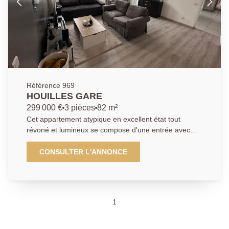
Référence 969
HOUILLES GARE
299 000 €
3 pièces
82 m²
Cet appartement atypique en excellent état tout
révoné et lumineux se compose d'une entrée avec
placard, d'une salle à manger avec cuisine américaine
équipée, d'un grand salon, d'une suite parentale avec
CONSULTER L'ANNONCE
jacuzzi, (possibilité de faire 1/2 chambres) d'une salle
d'eau et toilette et d'un garage.
1