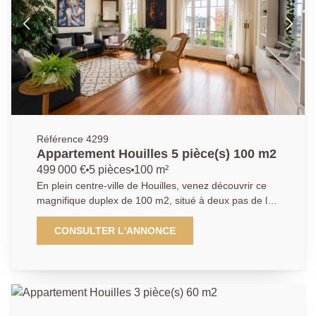
Référence 4299
Appartement Houilles 5 pièce(s) 100 m2
499 000 €
5 pièces
100 m²
En plein centre-ville de Houilles, venez découvrir ce
magnifique duplex de 100 m2, situé à deux pas de la
gare RER de Houilles, au sein d'une copropriété
datant des années 1900, où vous tomberez sous le
CONSULTER L'ANNONCE
charme de l'ancien. Ce duplex se compose de la
manière suivante : Au rez-de-chaussée, vous
trouverez une entrée avec placard, un beau séjour
lumineux de plus de 25 m2 offrant une belle hauteur
sous plafond et d'élégantes moulures, une salle à