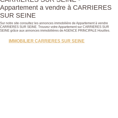
Appartement a vendre à CARRIERES
SUR SEINE
Sur notre site consultez les annonces immobilière de Appartement à vendre
CARRIERES SUR SEINE. Trouvez votre Appartement sur CARRIERES SUR
SEINE grâce aux annonces immobilières de AGENCE PRINCIPALE Houilles.
IMMOBILIER CARRIERES SUR SEINE
Nous n'avons pas de biens à vous proposer dans la
catégoriepour le moment, plusieurs options s'offrent à
E
vous :
E
PROP
ALERTEZ-MOI SUR CES CRITÈRES DE
RECHERCHE.
CO