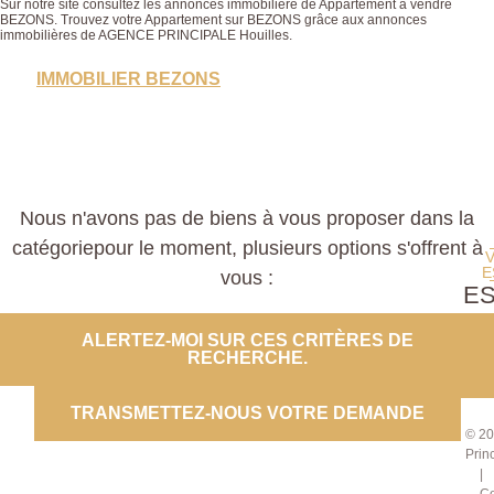
Sur notre site consultez les annonces immobilière de Appartement à vendre
BEZONS. Trouvez votre Appartement sur BEZONS grâce aux annonces
immobilières de AGENCE PRINCIPALE Houilles.
IMMOBILIER BEZONS
Nous n'avons pas de biens à vous proposer dans la
catégoriepour le moment, plusieurs options s'offrent à
E
vous :
E
PROP
ALERTEZ-MOI SUR CES CRITÈRES DE
RECHERCHE.
CO
TRANSMETTEZ-NOUS VOTRE DEMANDE
© 20
Prin