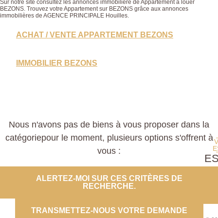
Sur notre site consultez les annonces immobilière de Appartement à louer
BEZONS. Trouvez votre Appartement sur BEZONS grâce aux annonces
immobilières de AGENCE PRINCIPALE Houilles.
ACHAT / VENTE APPARTEMENT BEZONS
IMMOBILIER BEZONS
Nous n'avons pas de biens à vous proposer dans la
catégoriepour le moment, plusieurs options s'offrent à
E
vous :
E
PROP
ALERTEZ-MOI SUR CES CRITÈRES DE
RECHERCHE.
CO
TRANSMETTEZ-NOUS VOTRE DEMANDE