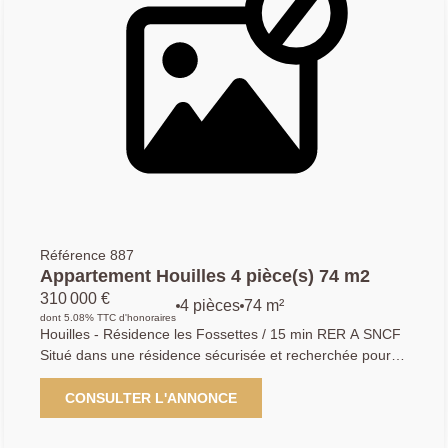
rangement ou l'aménagement d'un espace
supplémentaire. Exposée Est, cette maison bénéficie
d'une luminosité. Le chauffage au gaz est assuré par une
chaudière entretenue tous les ans et la fibre est déjà
installée. Quelques travaux de rafraîchissement sont à
prévoir dans la salle de bains pour lui redonner tout son
charme. Pas d'emplacement de stationnement privatif,
mais possibilité de stationner dans la rue. Idéal premier
achat ou investisseur ! Les informations sur les risques
auxquels ce bien est exposé sont disponibles sur le site
Géorisques : www.georisques.gouv.fr
Référence 887
Appartement Houilles 4 pièce(s) 74 m2
310 000 €
4 pièces
74 m²
dont 5.08% TTC d'honoraires
Houilles - Résidence les Fossettes / 15 min RER A SNCF
Situé dans une résidence sécurisée et recherchée pour
son calme et sa verdoyance, votre Agence Principale a le
plaisir de vous présenter en exclusivité cet appartement
CONSULTER L'ANNONCE
de type 4 pièces situé au 8ème et dernier étage avec
ascenseur, se compose de la manière suivante : grande