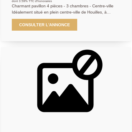
dont 3.59% TTC d'honoraires
Charmant pavillon 4 pièces - 3 chambres - Centre-ville
Idéalement situé en plein centre-ville de Houilles, à
seulement 15 minutes à pied de la gare, venez découvrir
ce pavillon des années 1920 d'environ 82 m2 habitables,
CONSULTER L'ANNONCE
édifié sur une parcelle d'environ 164 m2. Il se compose
d'une belle pièce de vie traversante Est/Ouest d'environ
45 m2, très lumineuse, avec sa cuisine américaine
aménagée et équipée ouverte sur le séjour. Le chauffage
est assuré par des radiateurs électriques complétés par
un poêle à bois, offrant un confort chaleureux en hiver. La
maison dispose de 3 chambres, dont une au sous-sol
avec un beau potentiel d'aménagement. Le sous-sol total
permet en effet de créer : - Une troisième chambre - Un
bureau - Une buanderie - Une salle d'eau avec wc ...
selon vos besoin et projets. Vous profiterez également
d'une place de parking extérieure, ainsi que de
menuiseries en PVC double vitrage, garantissant une
bonne performance acoustique et thermique. Un bien
rare sur le secteur : emplacement idéal, charme de
l'ancien, volumes agréables et belles possibilités
d'aménagement. A visiter sans tarder ! Contacter votre