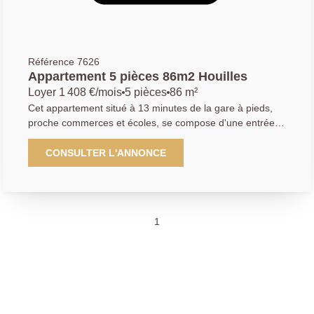
Géorisques : www.georisques.gouv.fr
Référence 7626
Appartement 5 pièces 86m2 Houilles
Loyer 1 408 €/mois
5 pièces
86 m²
Cet appartement situé à 13 minutes de la gare à pieds,
proche commerces et écoles, se compose d'une entrée,
un séjour double sur grande terrasse d'environ 60m2,
une cuisine indépendante aménagée, un couloir, 3
CONSULTER L'ANNONCE
chambres, un dressing, une salle de bains, un wc, une
cave et un parking en sous-sol. Loyer de 1648.45EUR
dont 240EUR (chauffage, entretien des parties
communes) Honoraires locataire : 1120.60EUR
1
Diagnostics en cours. Agence Principale de Houilles,
renseignements du mardi au samedi au 01.39.14.72.72
ou par mail aphouilles.location@gmail.com