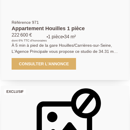
Référence 971
Appartement Houilles 1 pièce
222 600 €
1 pièce
34 m²
dont 6% TTC d'honoraires
À 5 min à pied de la gare Houilles/Carrières-sur-Seine,
L'Agence Principale vous propose ce studio de 34.31 m2
carrez. Très lumineux et idéalement situé, II est distribué
en un espace de vie avec cuisine et coin bureau, un
CONSULTER L'ANNONCE
espace nuit pouvant accueillir deux grands lits, une salle
d'eau-buanderie avec WC. Une cave en sous-sol
complète les prestations de ce bien. À visiter rapidement!
Nous sommes à votre disposition au 01.39.14.71.72. Les
EXCLUSIF
informations sur les risques auxquels ce bien est exposé
sont disponibles sur le site Géorisques :
www.georisques.gouv.fr