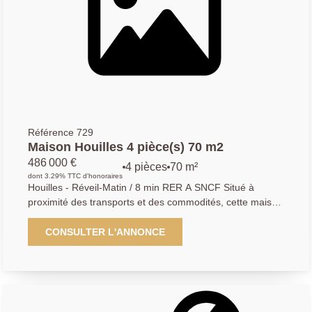
exposé sont disponibles sur le site Géorisques :
www.georisques.gouv.fr
Référence 729
Maison Houilles 4 pièce(s) 70 m2
486 000 €
4 pièces
70 m²
dont 3.29% TTC d'honoraires
Houilles - Réveil-Matin / 8 min RER A SNCF Situé à
proximité des transports et des commodités, cette maison
implantée sur une parcelle de terrain de 224m2 avec
garage et dépendance ce compose de la manière
CONSULTER L'ANNONCE
suivante : entrée donnant sur un lumineux séjour, cuisine
semi-ouverte séparée par une verrière, un WC
indépendant et un accès au sous-sol total. A l'étage,
palier desservant 2 grandes chambres avec leur salle
d'eau et salle de bains privative. Un bureau et des