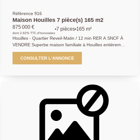
Référence 916
Maison Houilles 7 pièce(s) 165 m2
875 000 €
7 pièces
165 m²
dont 2.82% TTC d'honoraires
Houilles - Quartier Reveil-Matin / 12 min RER A SNCF À
VENDRE Superbe maison familiale à Houilles entièrement
rénovée en 2011, 165 m2 habitables sur 450 m2 de
terrain Dans un quartier calme et recherché de Houilles,
CONSULTER L'ANNONCE
venez découvrir cette maison en parfait état offrant de
très beaux volumes et des prestations de qualités. Édifiée
sur un terrain de 450 m2, cette maison lumineuse
d'environ 165 m2 habitables vous séduira par ses
espaces généreux, son agencement fonctionnel et son
environnement paisible. Elle se compose notamment de :
Au rez-de-chaussée, un vaste séjour traversant équipée
d'une cheminée avec insert, idéal pour recevoir en toute
convivialité, une cuisine moderne, entièrement équipée,
ouverte ou indépendante selon vos envies. Un bureau
pouvant faire office de petite chambre, un dégagement et
un WC indépendant complète ce niveau. A l'étage, une