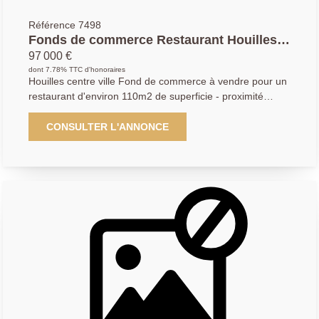
Référence 7498
Fonds de commerce Restaurant Houilles
110 m2
97 000 €
dont 7.78% TTC d'honoraires
Houilles centre ville Fond de commerce à vendre pour un
restaurant d'environ 110m2 de superficie - proximité
immédiate de la gare (3' à pied) local en bon état divisé
en 2 salles de restaurant, cuisine avec extracteur,
CONSULTER L'ANNONCE