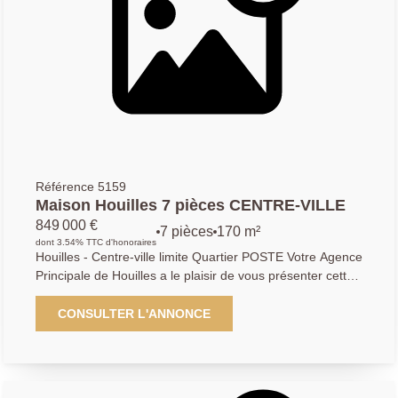
01.39.14.14.72 ou par mail :
aphouilles.location@gmail.com
Référence 5159
Maison Houilles 7 pièces CENTRE-VILLE
849 000 €
7 pièces
170 m²
dont 3.54% TTC d'honoraires
Houilles - Centre-ville limite Quartier POSTE Votre Agence
Principale de Houilles a le plaisir de vous présenter cette
superbe maison familliale des années 1900, d'envirion
170m2 habitable et 224m2 au sol sur presque 300m2 de
CONSULTER L'ANNONCE
terrain. Située dans le centre-ville, proche de toutes les
commodités, des écoles, du marché et de la gare RER A
SNCF, cette maison se compose de la manière suivante :
une entrée donnant sur un vestiaire, d'un séjour - salle à