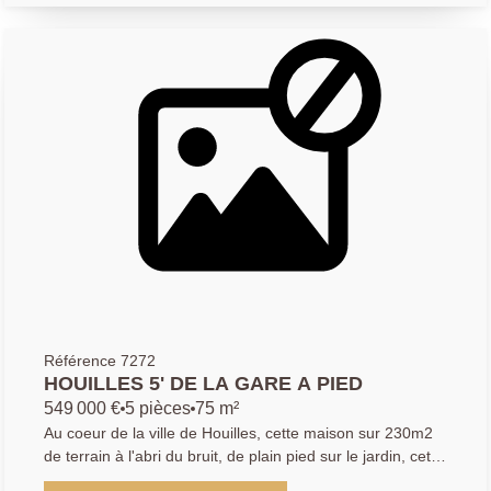
entrée avec rangements, un dégagement faisant office de
cellier, un séjour - salle à manger donnant sur un grand
balcon filant plein SUD et sur une belle vue dégagée,
surplombant la Défense. La composition de l'appartement
se poursuit avec une cuisine indépendante et équipée, un
WC indépendant, une salle de bains et deux chambres.
Bon état général, appartement lumineux, volets roulants
électriques, une grande cave en sous-sol et place de
parking privative ! Bien proposé par Kyllian GABA, agent
commercial (903 414 209 R.S.A.C Versailles) Les
informations sur les risques auxquels ce bien est exposé
sont disponibles sur le site Géorisques :
www.georisques.gouv.fr
Référence 7272
HOUILLES 5' DE LA GARE A PIED
549 000 €
5 pièces
75 m²
Au coeur de la ville de Houilles, cette maison sur 230m2
de terrain à l'abri du bruit, de plain pied sur le jardin, cette
maison vous propose au RDC, entrée, séjour - salle à