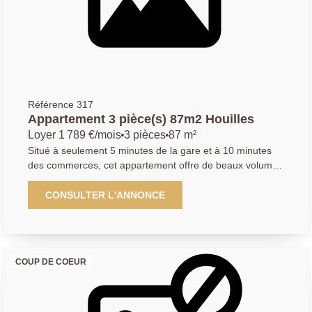
Référence 317
Appartement 3 pièce(s) 87m2 Houilles
Loyer 1 789 €/mois
3 pièces
87 m²
Situé à seulement 5 minutes de la gare et à 10 minutes
des commerces, cet appartement offre de beaux volumes
et un angecement fonctionnel. Il se compose d'une
grande entrée, d'un double séjour ouvrant sur un balcon,
CONSULTER L'ANNONCE
d'une cuisine indépendante aménagée et équipée, d'un
dégagement, de deux chambres dont une avec
placard,un dressing, ainsi que d'une salle de bains avec
douche. Chauffage individuel gaz. Deux places de parking
COUP DE COEUR
sont proposées en supplément pour un montant de
250EUR. Appartement disponible à partir du 6 juin 2026.
Loyer : 1789,04EUR CC, hors places de parking. Agence
Principale, renseignement du mardi au samedi au