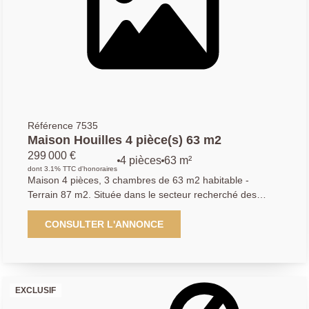
places de parking, dont une en sous-sol, complètent ce
bien. Les fenêtres sont en double vitrage avec volets
roulants et le chauffage est collectif raccordé au système
urbain. Bien proposé par Kyllian GABA, agent commercial
(903 414 209 R.S.A.C Versailles) Les informations sur les
risques auxquels ce bien est exposé sont disponibles sur
le site Géorisques : www.georisques.gouv.fr
Référence 7535
Maison Houilles 4 pièce(s) 63 m2
299 000 €
4 pièces
63 m²
dont 3.1% TTC d'honoraires
Maison 4 pièces, 3 chambres de 63 m2 habitable -
Terrain 87 m2. Située dans le secteur recherché des
Belles Vues à Houilles, venez découvrir cette charmante
maison des années 1930 pleine de potentiel ! Elle se
CONSULTER L'ANNONCE
compose au rez-de-chaussée d'une pièce de vie
lumineuse avec cuisine ouverte, aménagée et équipée et
une chambre. A l'étage, deux chambres en enfilade et
une salle de bains avec wc complètent l'espace nuit. Le
EXCLUSIF
bien dispose également d'un sous-sol, idéal pour le