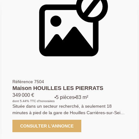
placards de rangement complètent cet étage. Possibilité
de rentrer un véhicule, secteur recherché pour son calme
et sa proximité aux transports! Bien proposé par Kyllian
GABA, agent commercial (903 414 209 R.S.A.C
Versailles) Les informations sur les risques auxquels ce
bien est exposé sont disponibles sur le site Géorisques :
www.georisques.gouv.fr
Référence 7504
Maison HOUILLES LES PIERRATS
349 000 €
5 pièces
83 m²
dont 5.44% TTC d'honoraires
Située dans un secteur recherché, à seulement 18
minutes à pied de la gare de Houilles Carrières-sur-Seine
et à 15 minutes du tramway Pont de Bezons, cette
maison d'environ 82 m2 bénéficie d'un emplacement
CONSULTER L'ANNONCE
idéal, à proximité immédiate des commerces et des
commodités. Elle se compose, au rez-de-chaussée, d'une