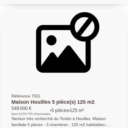
entrée, d'une chambre de plain-pied, d'une cuisine, d'un
double séjour lumineux, ainsi que d'un couloir desservant
une salle de bains et des WC séparés. À l'étage, vous
découvrirez deux chambres supplémentaires. L'ensemble
est édifié sur une parcelle de 131 m2 et dispose d'un
agréable espace extérieur, idéal pour profiter des beaux
jours.
Référence 7551
Maison Houilles 5 pièce(s) 125 m2
548 000 €
5 pièces
125 m²
dont 3.47% TTC d'honoraires
Secteur très recherché du Tonkin à Houilles. Maison
familiale 5 pièces - 3 chambres - 125 m2 habitables -