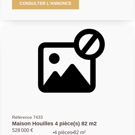
manger donnant sur une terrasse , grande cuisine
CONSULTER L'ANNONCE
équipée, salle de bains, toilette. Au 1er étage, palier
desservant 3 chambres. Une cave en sous-sol complète
ce bien, proche du marché, des écoles. Les informations
sur les risques auxquels ce bien est exposé sont
disponibles sur le site Géorisques :
www.georisques.gouv.fr
Référence 7433
Maison Houilles 4 pièce(s) 82 m2
528 000 €
4 pièces
82 m²