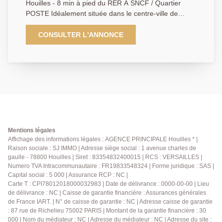
Houilles - 8 min à pied du RER A SNCF / Quartier
POSTE Idéalement située dans le centre-ville de
Houilles, à proximité immédiate du marché, de la gare
et des commodités, nous avons le plaisir de vous
CONSULTER L'ANNONCE
présenter cette superbe maison bien entretenue, en
très bon état suite a une une rénovation réalisée en
2020. Dans un environnement calme et à l'abri des
regards, elle se compose d'une entrée, d'une cuisine
indépendante et équipée, d'un WC avec lave-main et
d'une lumineuse pièce de vie. Au premier étage,
palier desservant 3 chambres dont deux avec
placards et d'une salle de bains avec WC. Deux
pièces supplémentaires permettent d'avoir une 4ème
Mentions légales
chambre et d'un bureau. Garage, possibilité de
Affichage des informations légales : AGENCE PRINCIPALE Houilles * |
Raison sociale : SJ IMMO | Adresse siège social : 1 avenue charles de
rentrer deux voitures, volets roulants électriques et
gaulle - 78800 Houilles | Siret : 83354832400015 | RCS : VERSAILLES |
ravalement fait. Une maison parfaitement adaptée
Numero TVA Intracommunautaire : FR19833548324 | Forme juridique : SAS |
pour une famille à la recherche de calme, d'espace à
Capital social : 5 000 | Assurance RCP : NC |
proximité immédiate de tout ! Bien proposé par Kyllian
Carte T : CPI78012018000032983 | Date de délivrance : 0000-00-00 | Lieu
GABA, agent commercial (903 414 209 R.S.A.C
de délivrance : NC | Caisse de garantie financière : Assurances générales
Versailles)
de France IART. | N° de caisse de garantie : NC | Adresse caisse de garantie
: 87 rue de Richelieu 75002 PARIS | Montant de la garantie financière : 30
000 | Nom du médiateur : NC | Adresse du médiateur : NC | Adresse du site :