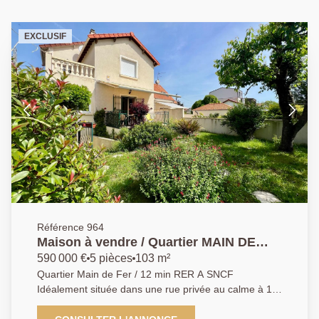
EXCLUSIF
Référence 964
Maison à vendre / Quartier MAIN DE
FER
590 000 €
5 pièces
103 m²
Quartier Main de Fer / 12 min RER A SNCF
Idéalement située dans une rue privée au calme à 12
min à pieds de la gare. maison non mitoyenne de
103m2 Implantée sur une parcelle de 274 m2, elle se