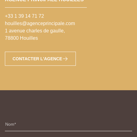
+33 1 39 14 71 72
houilles@agenceprincipale.com
1 avenue charles de gaulle,
78800 Houilles
CONTACTER L'AGENCE
Nom