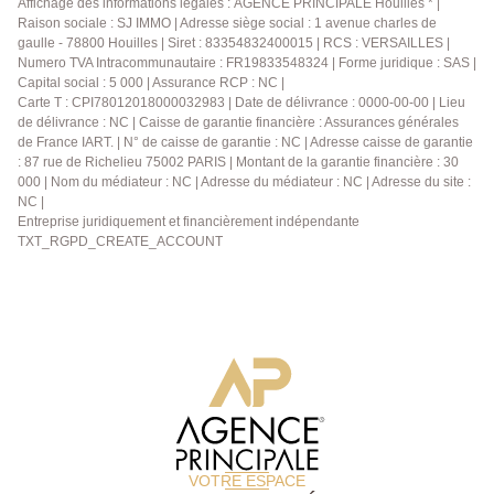
poêle à bois pour profiter des soirées d'hiver. Un WC
Affichage des informations légales : AGENCE PRINCIPALE Houilles * |
Raison sociale : SJ IMMO | Adresse siège social : 1 avenue charles de
avec lave-main complète ce niveau. A l'étage, palier
gaulle - 78800 Houilles | Siret : 83354832400015 | RCS : VERSAILLES |
avec bureau desservant trois chambres dont une
Numero TVA Intracommunautaire : FR19833548324 | Forme juridique : SAS |
suite parentale avec dressing et salle de bains / WC.
Capital social : 5 000 | Assurance RCP : NC |
Une salle d'eau avec WC est aussi présente à cet
Carte T : CPI78012018000032983 | Date de délivrance : 0000-00-00 | Lieu
étage pour les deux chambres. Maison en parfait état
de délivrance : NC | Caisse de garantie financière : Assurances générales
et très bien entretenue, sous-sol total, volets roulants
de France IART. | N° de caisse de garantie : NC | Adresse caisse de garantie
: 87 rue de Richelieu 75002 PARIS | Montant de la garantie financière : 30
électrique dans toute la maison, pompe à chaleur,
000 | Nom du médiateur : NC | Adresse du médiateur : NC | Adresse du site :
isolation en fibre de bois, portail motorisé. Un studio a
NC |
été aménagé laissant place à de nombreuses
Entreprise juridiquement et financièrement indépendante
possibilité... Bien proposé par Kyllian GABA, agent
TXT_RGPD_CREATE_ACCOUNT
commercial (903 414 209 R.S.A.C Versailles)
VOTRE ESPACE