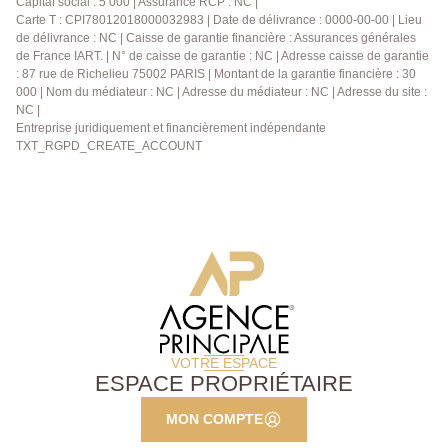
Capital social : 5 000 | Assurance RCP : NC |
Ravalement de façade réalisé en 2024 - Ballon d'eau
Carte T : CPI78012018000032983 | Date de délivrance : 0000-00-00 | Lieu
de délivrance : NC | Caisse de garantie financière : Assurances générales
chaude changé en 2023 - Excellent état général -
de France IART. | N° de caisse de garantie : NC | Adresse caisse de garantie
Gare de Houilles - Carrières-sur-Seine à 15 min à
: 87 rue de Richelieu 75002 PARIS | Montant de la garantie financière : 30
pied Un bien rare sur le secteur, idéal pour un premier
000 | Nom du médiateur : NC | Adresse du médiateur : NC | Adresse du site :
achat ou une famille à la recherche d'un appartement
NC |
clé en main. A visiter sans tarder !
Entreprise juridiquement et financièrement indépendante
TXT_RGPD_CREATE_ACCOUNT
VOTRE ESPACE
ESPACE PROPRIÉTAIRE
MON COMPTE