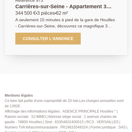
Référence 973
Carrières-sur-Seine - Appartement 3
pièces avec grande terra
344 500 €
3 pièces
62 m²
A seulement 15 minutes à pied de la gare de Houilles
- Carrières-sur-Seine, découvrez ce magnifique 3
pièces d'envrion 62 m2, situé en rez-de-chaussée
surélevé au sein d'une résidence de standing
CONSULTER L'ANNONCE
construite en 2001. Dès l'entrée, vous serez séduits
par son excellent état général, sa luminosité et son
agencement fonctionnel. L'appartement se compose
d'un agréable séjour baigné de lumière ouvrant sur
une spacieuse terrasse exposée plein Ouest, offrant
une vue dégagée sans aucun vis-à-vis, idéale pour
profiter des belles journées en toute tranquilité.
L'espace nuit comprend deux chambres confortables,
ainsi qu'une salle d'eau et des wc indépendants. Côté
Mentions légales
prestations, auncun travaux à prévoir : ballon d'eau
Ce bien fait partie d'une copropriété de 20 lots.Les charges annuelles sont
de 1392€.
chaude remplacé en 2023, copropriété parfaitement
Affichage des informations légales : AGENCE PRINCIPALE Houilles * |
entretenue avec ravalament réalisé en 2024. Les
Raison sociale : SJ IMMO | Adresse siège social : 1 avenue charles de
atouts : - 3 pièces d'environ 62 m2 - 2 chambres -
gaulle - 78800 Houilles | Siret : 83354832400015 | RCS : VERSAILLES |
Grande terrasse exposée Ouest - Sans vis-à-vis -
Numero TVA Intracommunautaire : FR19833548324 | Forme juridique : SAS |
Appartement lumineux - Résidence de 2001 -