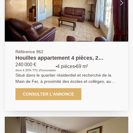
Référence 962
Houilles appartement 4 pièces, 2
chambres
240 000 €
4 pièces
69 m²
dont 4.35% TTC d'honoraires
Situé dans le quartier résidentiel et recherché de la
Main de Fer, à proximité des écoles et collèges, au
sein de la résidence Condorcet, venez découvrir cet
appartement de 4 pièces situé au 6e et dernier étage
CONSULTER L'ANNONCE
avec ascenseur. L'appartement se compose d'une
entrée, d'un séjour lumineux avec salon ouvrant sur
un balcon, d'une cuisine indépendante avec cellier,
ainsi que d'un couloir avec rangements desservant un
WC séparé, une salle de bains et deux chambres
équipées de placards. Vous bénéficierez également