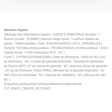
avec accès sur un balcon et sa vue dégagée sur la
Défense. Une cuisine indépendante et équipée, un
cellier. Le couloir équipé de nombreux rangements
dessert un WC indépendant, une salle de bains
spacieuse avec sa partie buanderie, deux belles
chambres dont une avec dressing. Pour finir, une
Mentions légales
cave en sous-sol complète ce bien ainsi qu'un local à
Affichage des informations légales : AGENCE PRINCIPALE Houilles * |
Raison sociale : SJ IMMO | Adresse siège social : 1 avenue charles de
vélo collectif. Parking collectif dans la résidence pour
gaulle - 78800 Houilles | Siret : 83354832400015 | RCS : VERSAILLES |
un stationnement sans difficulté et arrêt de bus situé
Numero TVA Intracommunautaire : FR19833548324 | Forme juridique : SAS |
en face. Bien proposé par Kyllian GABA, agent
Capital social : 5 000 | Assurance RCP : NC |
commercial (903 414 209 R.S.A.C Versailles) Les
Carte T : CPI78012018000032983 | Date de délivrance : 0000-00-00 | Lieu
informations sur les risques auxquels ce bien est
de délivrance : NC | Caisse de garantie financière : Assurances générales
exposé sont disponibles sur le site Géorisques :
de France IART. | N° de caisse de garantie : NC | Adresse caisse de garantie
: 87 rue de Richelieu 75002 PARIS | Montant de la garantie financière : 30
www.georisques.gouv.fr
000 | Nom du médiateur : NC | Adresse du médiateur : NC | Adresse du site :
NC |
Entreprise juridiquement et financièrement indépendante
TXT_RGPD_CREATE_ACCOUNT