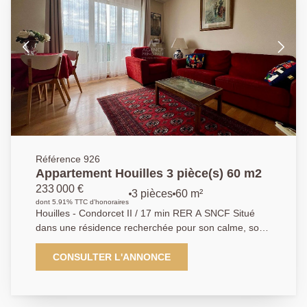
du double vitrage PVC, d'une cave et d'un parking
collectif. Des travaux de rafraîchissement sont à
prévoir, offrant un beau potentiel de personnalisation.
Référence 926
Appartement Houilles 3 pièce(s) 60 m2
233 000 €
3 pièces
60 m²
dont 5.91% TTC d'honoraires
Houilles - Condorcet II / 17 min RER A SNCF Situé
dans une résidence recherchée pour son calme, son
aspect familiale, proche des écoles et à 5 min en bus
de la gare Houilles / Carrières sur seine (17 min à
CONSULTER L'ANNONCE
pied), nous avons le plaisir de vous présenter en
exclusivité cet appartement de type 3 pièces sans vis
à vis, comprenant : une entrée sur séjour exposé SUD