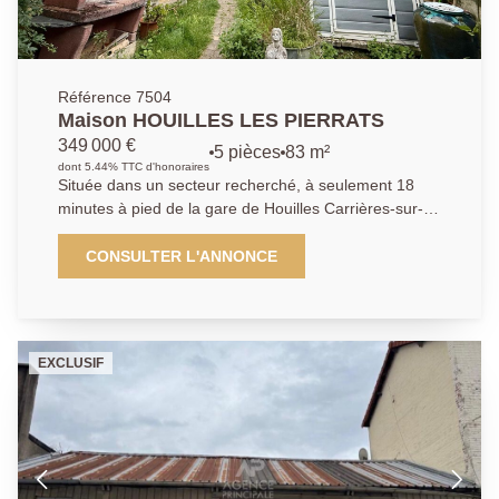
Référence 7504
Maison HOUILLES LES PIERRATS
349 000 €
5 pièces
83 m²
dont 5.44% TTC d'honoraires
Située dans un secteur recherché, à seulement 18
minutes à pied de la gare de Houilles Carrières-sur-
Seine et à 15 minutes du tramway Pont de Bezons,
cette maison d'environ 82 m2 bénéficie d'un
CONSULTER L'ANNONCE
emplacement idéal, à proximité immédiate des
commerces et des commodités. Elle se compose, au
rez-de-chaussée, d'une entrée, d'une chambre de
plain-pied, d'une cuisine, d'un double séjour lumineux,
EXCLUSIF
ainsi que d'un couloir desservant une salle de bains et
des WC séparés. À l'étage, vous découvrirez deux
chambres supplémentaires. L'ensemble est édifié sur
une parcelle de 131 m2 et dispose d'un agréable
espace extérieur, idéal pour profiter des beaux jours.