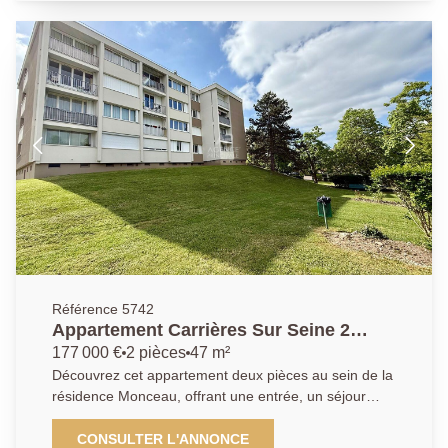
maison est une véritable opportunité dans le secteur
1550EUR HT charges comprises. Agence Principale :
du Tonkin. A visiter sans tarder ! Agence Principale de
0139147172.
Houilles - votre projet, notre priorité.
Référence 5742
Appartement Carrières Sur Seine 2
pièce(s) 47.52 m2
177 000 €
2 pièces
47 m²
Découvrez cet appartement deux pièces au sein de la
résidence Monceau, offrant une entrée, un séjour
avec accès à un balcon, une cuisine indépendante,
une salle de bains avec WC. Une place de parking
CONSULTER L'ANNONCE