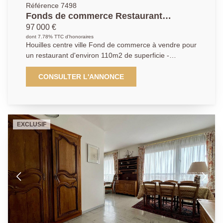
Référence 7498
Fonds de commerce Restaurant
Houilles 110 m2
97 000 €
dont 7.78% TTC d'honoraires
Houilles centre ville Fond de commerce à vendre pour
un restaurant d'environ 110m2 de superficie -
proximité immédiate de la gare (3' à pied) local en
bon état divisé en 2 salles de restaurant, cuisine avec
CONSULTER L'ANNONCE
extracteur,
EXCLUSIF