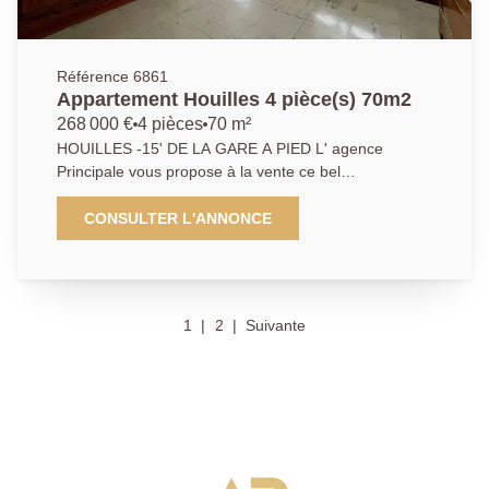
Référence 6861
Appartement Houilles 4 pièce(s) 70m2
268 000 €
4 pièces
70 m²
HOUILLES -15' DE LA GARE A PIED L' agence
Principale vous propose à la vente ce bel
appartement lumineux au 6ème étage belle vue
dégagée et 2 ascenseurs - le bien se compose de la
CONSULTER L'ANNONCE
manière suivante : une entrée, séjour double, cuisine
indépendante, 2 chambres, salle d'eau, toilette
séparé, cellier, parking collectif, cave, N'hésitez pas à
nous contacter pour venir visiter cet appartement Les
1
2
Suivante
informations sur les risques auxquels ce bien est
exposé sont disponibles sur le site Géorisques :
www.georisques.gouv.fr