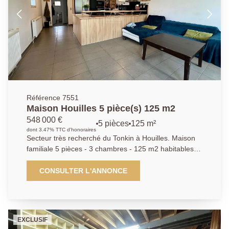
rapidement! Contactez nous dès maintenant pour une
visite.
Référence 7551
Maison Houilles 5 pièce(s) 125 m2
548 000 €
5 pièces
125 m²
dont 3.47% TTC d'honoraires
Secteur très recherché du Tonkin à Houilles. Maison
familiale 5 pièces - 3 chambres - 125 m2 habitables -
jardin- 2 stationnements - A 15 minutes à pied de la
gare. Venez découvrir cette charmante maison des
CONSULTER L'ANNONCE
années 1930, entièrement rénovée et agrandie en
2013, idéalement située dans le secteur calme et
prisé du Tonkin, à seulement 15 minutes à pied de la
gare de Houilles - Carrières-sur-Seine. Edifiée sur une
EXCLUSIF
parcelle d'environ 318 m2, elle offre un équilibre