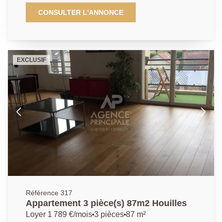
gare RER de Houilles, au sein d'une copropriété
datant des années 1900, où vous tomberez sous le
CONSULTER L'ANNONCE
charme de l'ancien. Ce duplex se compose de la
manière suivante : Au rez-de-chaussée, vous
trouverez une entrée avec placard, un beau séjour
lumineux de plus de 25 m2 offrant une belle hauteur
EXCLUSIF
sous plafond et d'élégantes moulures, une salle à
manger avec cuisine ouverte ainsi qu'un WC
indépendant. À l'étage, un grand palier dessert trois
chambres avec de nombreux rangements ainsi
qu'une salle de bains avec WC. Vous apprécierez
également les prestations suivantes : beau parquet au
sol, moquette, fenêtres en double vitrage PVC, cave
et chauffage individuel au gaz. Un bien rare, alliant le
charme de l'ancien et une situation idéale en coeur de
ville.
Référence 317
Appartement 3 pièce(s) 87m2 Houilles
Loyer 1 789 €/mois
3 pièces
87 m²