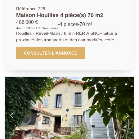
Référence 729
Maison Houilles 4 pièce(s) 70 m2
486 000 €
4 pièces
70 m²
dont 3.29% TTC d'honoraires
Houilles - Réveil-Matin / 8 min RER A SNCF Situé à
proximité des transports et des commodités, cette
maison implantée sur une parcelle de terrain de
224m2 avec garage et dépendance ce compose de la
CONSULTER L'ANNONCE
manière suivante : entrée donnant sur un lumineux
séjour, cuisine semi-ouverte séparée par une verrière,
un WC indépendant et un accès au sous-sol total. A
l'étage, palier desservant 2 grandes chambres avec
leur salle d'eau et salle de bains privative. Un bureau
et des placards de rangement complètent cet étage.
Possibilité de rentrer un véhicule, secteur recherché
pour son calme et sa proximité aux transports! Bien
proposé par Kyllian GABA, agent commercial (903
414 209 R.S.A.C Versailles) Les informations sur les
risques auxquels ce bien est exposé sont disponibles
sur le site Géorisques : www.georisques.gouv.fr