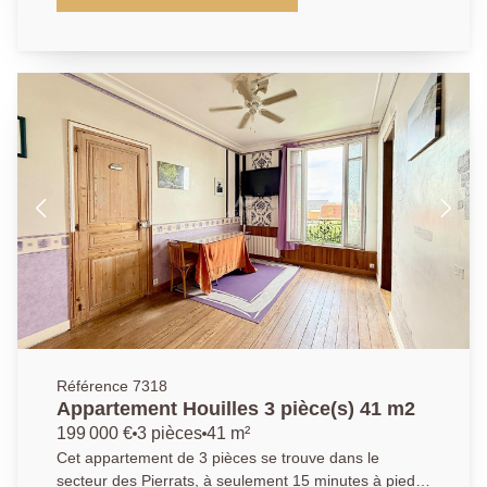
extérieure et une cave complètent ce bien. La
résidence, sécurisée, arborée et parfaitement
entretenue, bénéficie d'un récent ravalement avec
isolation extérieure, garantissant une performance
énergétique optimale. Un accès direct aux quais de
Seine permet de profiter pleinement des promenades
au bord de l'eau. Les informations sur les risques
auxquels ce bien est exposé sont disponibles sur le
site Géorisques : www.georisques.gouv.fr
Référence 7318
Appartement Houilles 3 pièce(s) 41 m2
199 000 €
3 pièces
41 m²
Cet appartement de 3 pièces se trouve dans le
secteur des Pierrats, à seulement 15 minutes à pied