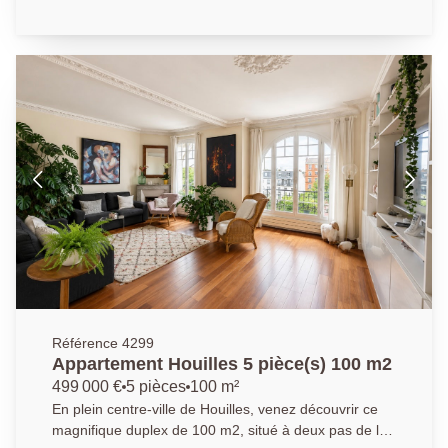
construction se présente de la manière suivante : une
entrée donnant sur un double séjour (équipé d'un
poêle à bois) avec un accès direct sur la terrasse et le
jardin, d'une cuisine équipée, d'un bureau et d'un WC.
A l'étage, palier desservant trois chambres, une salle
de bains et un WC indépendant. Une quartrième
chambre avec salle d'eau se situe au rez-de-jardin
avec un espace buanderie, sous-sol et un grand
garage de 35m2 ! Une belle maison familiale prête
pour acceuillir une famillle à la recherche de calme et
d'espace. Bien proposé par Kyllian GABA, agent
commercial (903 414 209 R.S.A.C Versailles)
Référence 4299
Appartement Houilles 5 pièce(s) 100 m2
499 000 €
5 pièces
100 m²
En plein centre-ville de Houilles, venez découvrir ce
magnifique duplex de 100 m2, situé à deux pas de la