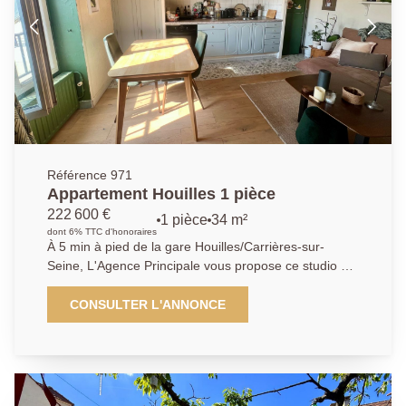
dans le jardin, isolation thermique par l'extérieur,
portail coulissant électrique et l'électricité entièrement
refaite... Bien proposé par Kyllian GABA, agent
commercial (903 414 209 R.S.A.C Versailles)
Référence 971
Appartement Houilles 1 pièce
222 600 €
1 pièce
34 m²
dont 6% TTC d'honoraires
À 5 min à pied de la gare Houilles/Carrières-sur-
Seine, L'Agence Principale vous propose ce studio de
34.31 m2 carrez. Très lumineux et idéalement situé, II
est distribué en un espace de vie avec cuisine et coin
CONSULTER L'ANNONCE
bureau, un espace nuit pouvant accueillir deux grands
lits, une salle d'eau-buanderie avec WC. Une cave en
sous-sol complète les prestations de ce bien. À visiter
rapidement! Nous sommes à votre disposition au
01.39.14.71.72. Les informations sur les risques