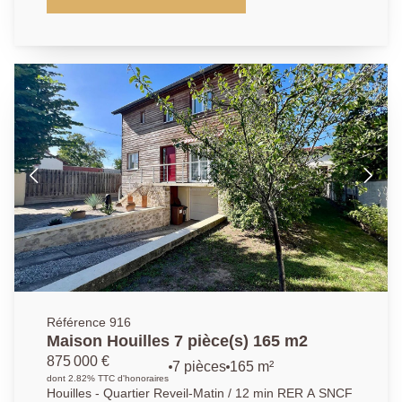
douche, un grand espace à vivre de 45m2 donnant
sur une terrasse d'environ 50m2 , cuisine séparée, à
l'étage 4 chambres , 2 salles d'eau, sous-sol total
(garage, buanderie) DIAGNOSTIC B (Isolation
extérieure, sous-sol/1er étage et combles) POMPE A
CHALEUR Les informations sur les risques auxquels
ce bien est exposé sont disponibles sur le site
Géorisques : www.georisques.gouv.fr
Référence 916
Maison Houilles 7 pièce(s) 165 m2
875 000 €
7 pièces
165 m²
dont 2.82% TTC d'honoraires
Houilles - Quartier Reveil-Matin / 12 min RER A SNCF