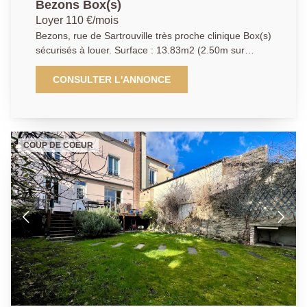
Bezons Box(s)
Loyer 110 €/mois
Bezons, rue de Sartrouville très proche clinique Box(s)
sécurisés à louer. Surface : 13.83m2 (2.50m sur
5.53m), 2.29m de largeur au niveau des portes. Loyer
110 euros, dépôt de garantie 180 euros, honoraires
CONSULTER L'ANNONCE
d'agence 200 Euros; Agence Principale,
renseignements du mardi et samedi au
01.39.14.14.72 ou par mail
aphouilles.location@gmail.com
COUP DE COEUR