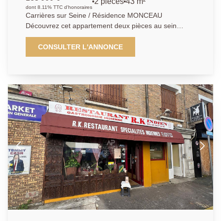
2 pièces
43 m²
dont 8.11% TTC d'honoraires
Carrières sur Seine / Résidence MONCEAU
Découvrez cet appartement deux pièces au sein
d'une résidence calme, verdoyante, sécurisée et
venant d'être ravalée par l'extérieur. Situé au 1er
CONSULTER L'ANNONCE
étage, il se compose d'une entrée, un séjour, une
cuisine indépendante et aménagée, une salle de
bains et un WC indépendant. Une place de parking
extérieur et une cave complètent ce bien. La
résidence, sécurisée, arborée et parfaitement
entretenue, bénéficie d'un récent ravalement avec
isolation extérieure, garantissant une performance
énergétique optimale. Un accès direct aux quais de
Seine permet de profiter pleinement des promenades
au bord de l'eau. Bien proposé par Kyllian GABA,
agent commercial (903 414 209 R.S.A.C Versailles)
Les informations sur les risques auxquels ce bien est
exposé sont disponibles sur le site Géorisques :
www.georisques.gouv.fr