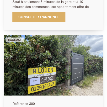
Situé à seulement 5 minutes de la gare et à 10
minutes des commerces, cet appartement offre de
beaux volumes et un angecement fonctionnel. Il se
compose d'une grande entrée, d'un double séjour
CONSULTER L'ANNONCE
ouvrant sur un balcon, d'une cuisine indépendante
aménagée et équipée, d'un dégagement, de deux
chambres dont une avec placard,un dressing, ainsi
que d'une salle de bains avec douche. Chauffage
EXCLUSIF
individuel gaz. Deux places de parking sont
proposées en supplément pour un montant de
250EUR. Appartement disponible à partir du 6 juin
2026. Loyer : 1789,04EUR CC, hors places de
parking. Agence Principale, renseignement du mardi
au samedi au 01.39.14.14.72 ou par mail :
aphouilles.location@gmail.com
Référence 300