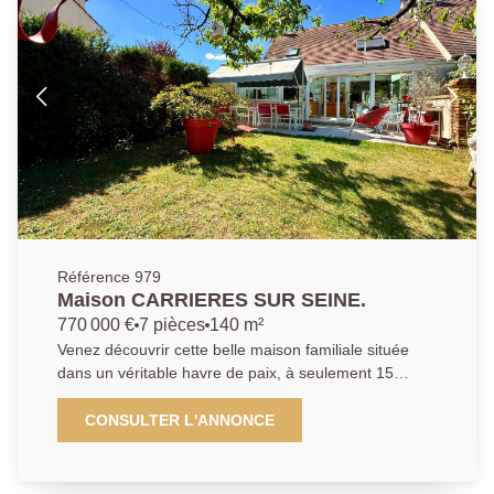
auxquels ce bien est exposé sont disponibles sur le
site Géorisques : www.georisques.gouv.fr
Référence 979
Maison CARRIERES SUR SEINE.
770 000 €
7 pièces
140 m²
Venez découvrir cette belle maison familiale située
dans un véritable havre de paix, à seulement 15
minutes à pied de la gare de Houilles Carrières-sur-
Seine. Idéale pour accueillir une famille, cette maison
CONSULTER L'ANNONCE
offre de beaux volumes et une distribution
fonctionnelle. Elle se compose : D'un sous-sol total
comprenant un garage, une chaufferie, une buanderie