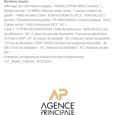
chambres acceuillantes composent un univers serein
Mentions légales
et intime. La suite parentale, avec sa propre salle
Affichage des informations légales : AGENCE PRINCIPALE Houilles * |
Raison sociale : SJ IMMO | Adresse siège social : 1 avenue charles de
d'eau, une seconde salle d'eau avec wc, complète cet
gaulle - 78800 Houilles | Siret : 83354832400015 | RCS : VERSAILLES |
étage. Le sous-sol : un monde de possibilités Le
Numero TVA Intracommunautaire : FR19833548324 | Forme juridique : SAS |
sous-sol total offre une multitude d'usages : - Une
Capital social : 5 000 | Assurance RCP : NC |
cusine d'été, - Une buanderie fonctionnelle, - Une
Carte T : CPI78012018000032983 | Date de délivrance : 0000-00-00 | Lieu
chaufferie, - Et une pièce qui pourra devenir chambre
de délivrance : NC | Caisse de garantie financière : Assurances générales
d'amis, bureau, salle de loisirs... L'accès direct au
de France IART. | N° de caisse de garantie : NC | Adresse caisse de garantie
: 87 rue de Richelieu 75002 PARIS | Montant de la garantie financière : 30
jardin et la possibilité d'y stationner un ou deux
000 | Nom du médiateur : NC | Adresse du médiateur : NC | Adresse du site :
véhicules renforcent encore la praticité du lieu. Des
NC |
prestations qui témoignent du soin apporté Double
Entreprise juridiquement et financièrement indépendante
vitrage PVC, volets roulants électriques, radiateurs
TXT_RGPD_CREATE_ACCOUNT
Acova, chaudière à condensation, combles dédiés au
rangement... Chaque détail a été pensé pour offrir
une maison confortable, facile à vivre et durable.
L'agence Principale de Houilles se tient à votre
disposition pour vous faire découvrir ce pavillon où la
lumière, l'espace et la sérénité s'accordent avec
élégance.