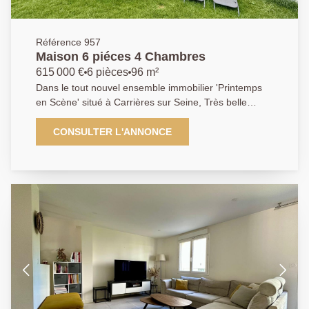
Référence 957
Maison 6 piéces 4 Chambres
615 000 €
6 pièces
96 m²
Dans le tout nouvel ensemble immobilier 'Printemps
en Scène' situé à Carrières sur Seine, Très belle
opportunité d'acquisition pour cette maison neuve
'KAUFMAN & BROAD' d'environ 96 m2 habitables,
CONSULTER L'ANNONCE
comprenant : - Au rez-de-chaussée : un espace
séjour salle à manger-cuisine-rangements de 40m2
avec un accès direct au jardin, une salle d'eau avec
WC et un sas menant directement à un garage
attenant de plus de16m2. - Au premier étage : Un
palier dessert quatre chambres, une salle de bains et
un WC indépendant. Le tout, élevé sur une parcelle
de terrain de 211 m2, comprenant une autre place de
stationnement. Aucun travaux à prévoir bien entendu
!!! Faites vite! Agence Principale : 01.39.14.71.72. Les
informations sur les risques auxquels ce bien est
exposé sont disponibles sur le site Géorisques :