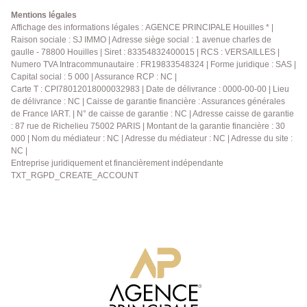
chambres acceuillantes composent un univers serein
Mentions légales
et intime. La suite parentale, avec sa propre salle
Affichage des informations légales : AGENCE PRINCIPALE Houilles * |
Raison sociale : SJ IMMO | Adresse siège social : 1 avenue charles de
d'eau, une seconde salle d'eau avec wc, complète cet
gaulle - 78800 Houilles | Siret : 83354832400015 | RCS : VERSAILLES |
étage. Le sous-sol : un monde de possibilités Le
Numero TVA Intracommunautaire : FR19833548324 | Forme juridique : SAS |
sous-sol total offre une multitude d'usages : - Une
Capital social : 5 000 | Assurance RCP : NC |
cusine d'été, - Une buanderie fonctionnelle, - Une
Carte T : CPI78012018000032983 | Date de délivrance : 0000-00-00 | Lieu
chaufferie, - Et une pièce qui pourra devenir chambre
de délivrance : NC | Caisse de garantie financière : Assurances générales
d'amis, bureau, salle de loisirs... L'accès direct au
de France IART. | N° de caisse de garantie : NC | Adresse caisse de garantie
: 87 rue de Richelieu 75002 PARIS | Montant de la garantie financière : 30
jardin et la possibilité d'y stationner un ou deux
000 | Nom du médiateur : NC | Adresse du médiateur : NC | Adresse du site :
véhicules renforcent encore la praticité du lieu. Des
NC |
prestations qui témoignent du soin apporté Double
Entreprise juridiquement et financièrement indépendante
vitrage PVC, volets roulants électriques, radiateurs
TXT_RGPD_CREATE_ACCOUNT
Acova, chaudière à condensation, combles dédiés au
rangement... Chaque détail a été pensé pour offrir
une maison confortable, facile à vivre et durable.
L'agence Principale de Houilles se tient à votre
disposition pour vous faire découvrir ce pavillon où la
lumière, l'espace et la sérénité s'accordent avec
élégance.